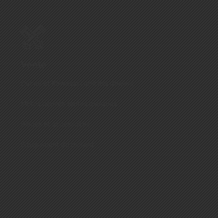
Vente
Ducati et Kawasaki officiels dealers
Motos neuves toutes marques
Pièces et accessoires
Equipement du motard