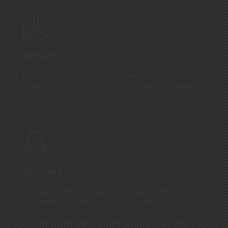
Custom
Envie de vous démarquer des autres ? Faites vos
demandes personnalisées et nous vous conseillerons
Services
Vos entretiens de motos, toutes les marques sont les
bienvenues. Notre expertise répond à vos exigences.
Nous vous proposons l’hivernage de vos véhicules