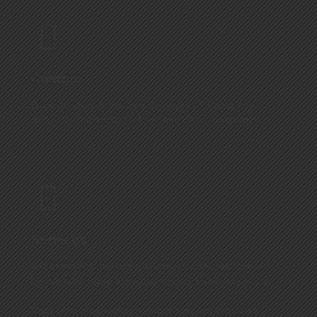
Custom
Envie de vous démarquer des autres ? Faites vos
demandes personnalisées et nous vous conseillerons
Services
Vos entretiens de motos, toutes les marques sont les
bienvenues. Notre expertise répond à vos exigences.
Nous vous proposons l’hivernage de vos véhicules