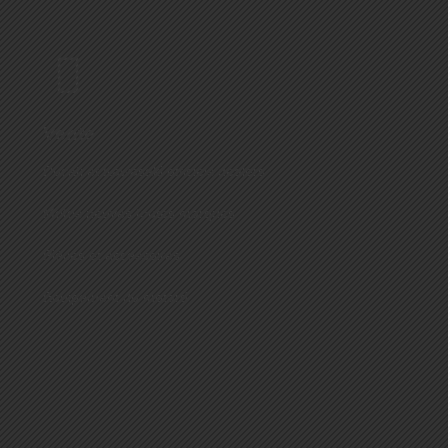
Vente
Ducati et Kawasaki officiels dealers
Motos neuves toutes marques
Pièces et accessoires
Equipement du motard